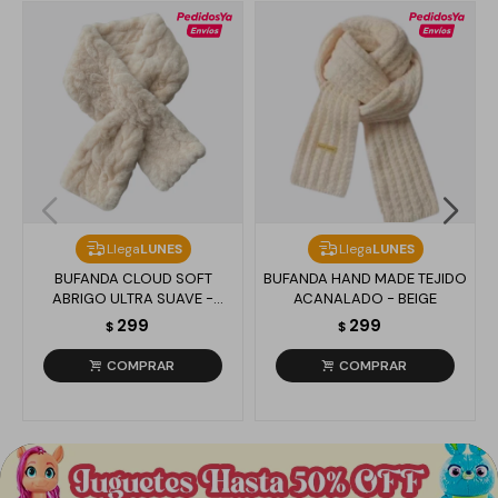
Llega
LUNES
Llega
LUNES
BUFANDA CLOUD SOFT
BUFANDA HAND MADE TEJIDO
ABRIGO ULTRA SUAVE -
ACANALADO - BEIGE
BLANCO
299
299
$
$