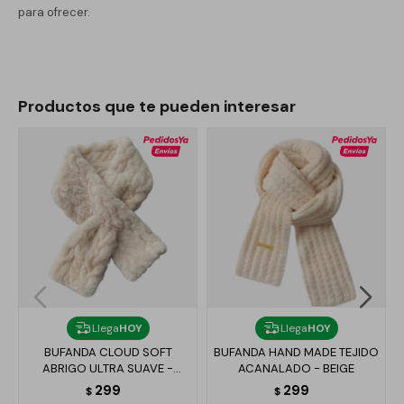
para ofrecer.
Productos que te pueden interesar
Llega
HOY
Llega
HOY
BUFANDA CLOUD SOFT
BUFANDA HAND MADE TEJIDO
ABRIGO ULTRA SUAVE -
ACANALADO - BEIGE
BLANCO
299
299
$
$