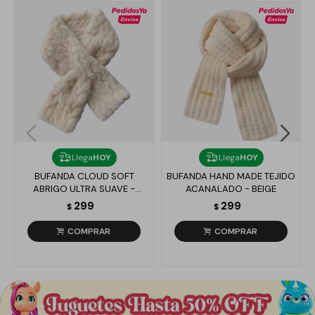
Llega
HOY
Llega
HOY
BUFANDA CLOUD SOFT
BUFANDA HAND MADE TEJIDO
ABRIGO ULTRA SUAVE -
ACANALADO - BEIGE
BLANCO
299
299
$
$