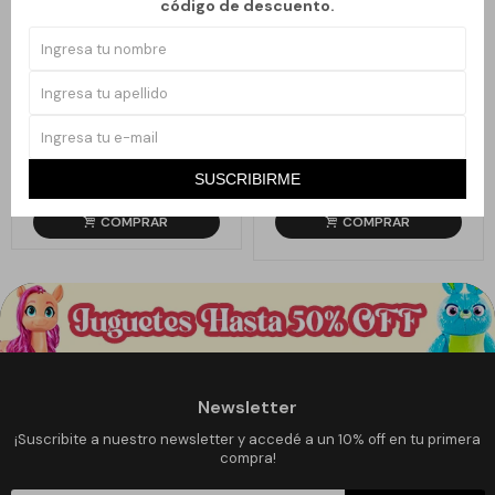
código de descuento.
Llega
HOY
Llega
HOY
Llega en
2 hs
Llega en
2 hs
ENCHANTIMALS AVENTURAS EN
ENCHANTIMALS FIESTA DEL TÉ
LA JUNGLA
1.990
2.025
$
3.180
$
4.050
$
$
SUSCRIBIRME
37
50
Newsletter
¡Suscribite a nuestro newsletter y accedé a un 10% off en tu primera
compra!