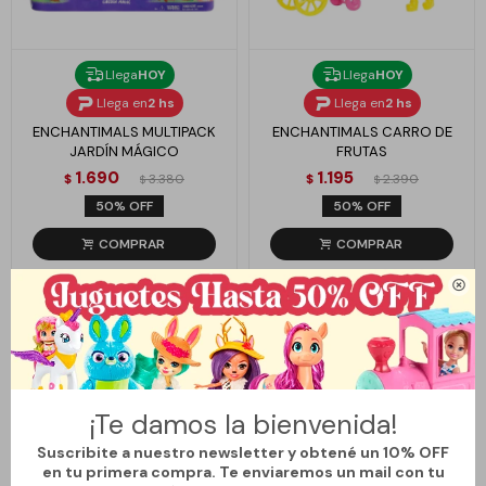
Llega
HOY
Llega
HOY
Llega en
2 hs
Llega en
2 hs
ENCHANTIMALS MULTIPACK
ENCHANTIMALS CARRO DE
JARDÍN MÁGICO
FRUTAS
1.690
1.195
$
3.380
$
2.390
$
$
50
50

¡Te damos la bienvenida!
Suscribite a nuestro newsletter y obtené un 10% OFF
en tu primera compra. Te enviaremos un mail con tu