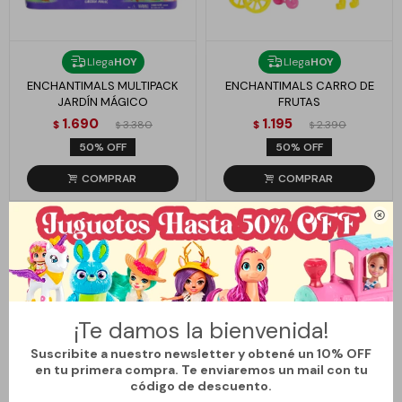
Llega
HOY
Llega
HOY
ENCHANTIMALS MULTIPACK
ENCHANTIMALS CARRO DE
JARDÍN MÁGICO
FRUTAS
1.690
1.195
$
3.380
$
2.390
$
$
50
50

¡Te damos la bienvenida!
Suscribite a nuestro newsletter y obtené un 10% OFF
en tu primera compra. Te enviaremos un mail con tu
código de descuento.