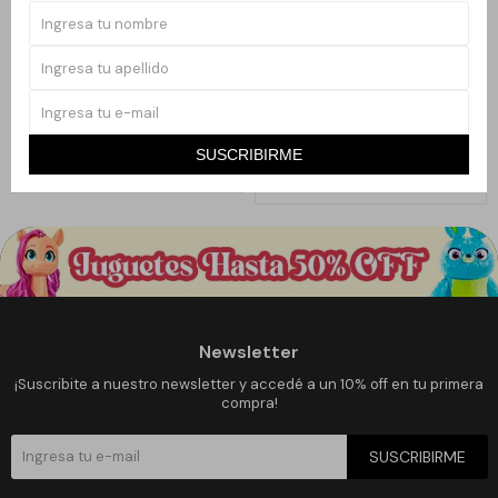
Llega
HOY
Llega
HOY
ENCHANTIMALS AVENTURAS EN
ENCHANTIMALS FIESTA DEL TÉ
LA JUNGLA
1.990
2.025
$
3.180
$
4.050
$
$
37
50
SUSCRIBIRME
Newsletter
¡Suscribite a nuestro newsletter y accedé a un 10% off en tu primera
compra!
SUSCRIBIRME