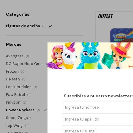
Categorías
Figuras de acción
(1)
Marcas
Avengers
(1)
DC Super Hero Girls
(1)
Frozen
(1)
He Man
(1)
Los Increíbles
(1)
Paw Patrol
Suscribite a nuestro newsletter
(1)
Pinypon
(5)
Power Rockers
(1)
Super Zings
(1)
POWER ROCKERS F
Top Wing
(1)