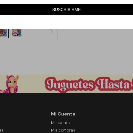
990
1.490
$
33
SUSCRIBIRME
Mi Cuenta
Mi cuenta
es
Mis compras