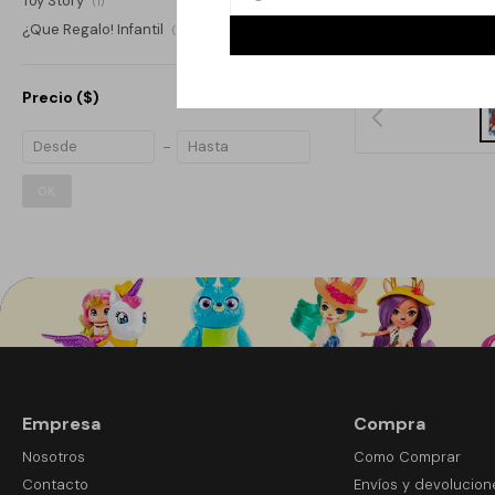
Toy Story
(1)
$
¿Que Regalo! Infantil
(1)
Precio
($)
OK
Empresa
Compra
Nosotros
Como Comprar
Contacto
Envíos y devolucion