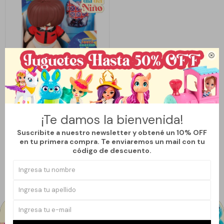

Llega
LUNES
POWER ROCKERS FIGURA CON
ACCESORIO - FUZ
¡Te damos la bienvenida!
990
$
1.490
$
Suscribite a nuestro newsletter y obtené un 10% OFF
33
en tu primera compra. Te enviaremos un mail con tu
código de descuento.