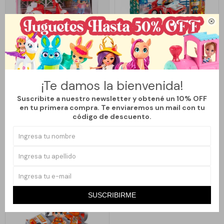

Llega
MAÑANA
Llega
MAÑANA
¡Te damos la bienvenida!
PINYPON REPARTO DE PIZZA EN
PINYPON SET DE BOMBEROS
MOTOCICLETA
Suscribite a nuestro newsletter y obtené un 10% OFF
995
1.245
$
1.990
$
2.490
$
$
en tu primera compra. Te enviaremos un mail con tu
código de descuento.
50
50
SUSCRIBIRME