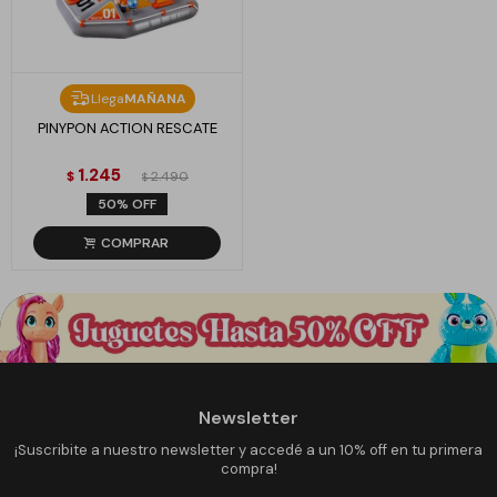
Llega
MAÑANA
PINYPON ACTION RESCATE
1.245
$
2.490
$
50
Newsletter
¡Suscribite a nuestro newsletter y accedé a un 10% off en tu primera
compra!