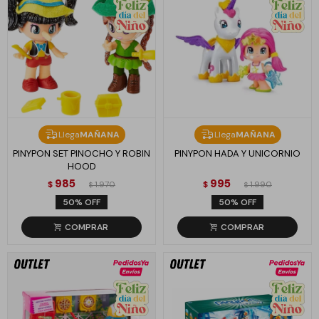
Llega
MAÑANA
Llega
MAÑANA
PINYPON SET PINOCHO Y ROBIN
PINYPON HADA Y UNICORNIO
HOOD
985
995
$
1.970
$
1.990
$
$
50
50