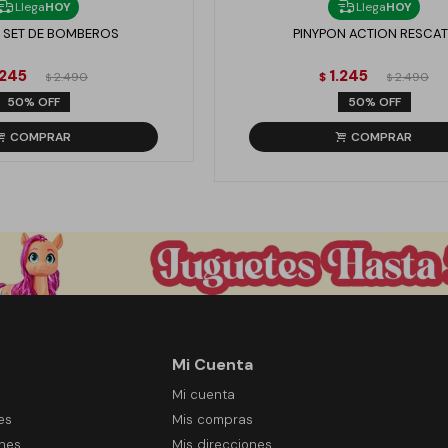
Llega
HOY
Llega
HOY
 SET DE BOMBEROS
PINYPON ACTION RESCAT
.245
1.245
2.490
$
2.490
$
$
50
50
Mi Cuenta
Mi cuenta
es
Mis compras
ones
Mis direcciones