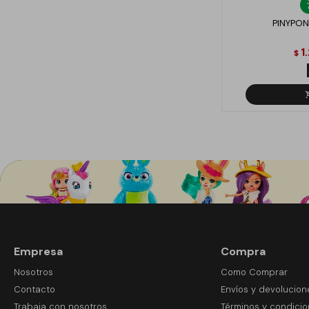
PINYPON
1
$
Empresa
Compra
Nosotros
Como Comprar
Contacto
Envíos y devolucion
Trabaja con nosotros
Términos y condici