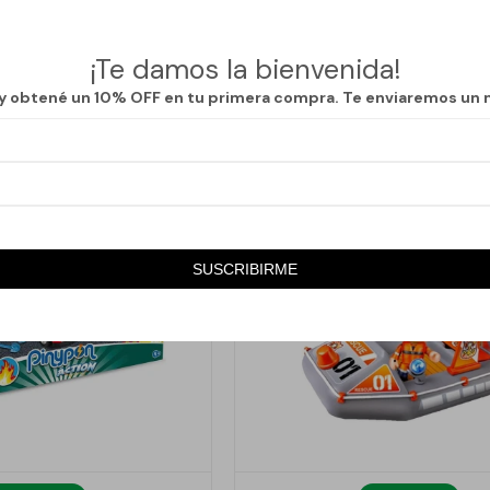
985
995
1.970
$
1.990
$
$
50
50
¡Te damos la bienvenida!
 y obtené un 10% OFF en tu primera compra. Te enviaremos un 
SUSCRIBIRME