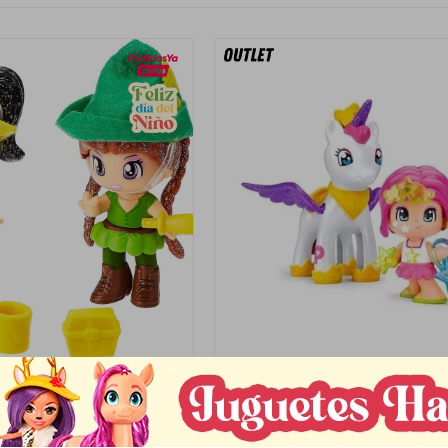
Llega
HOY
Llega
HOY
 PINOCHO Y ROBIN HOOD
PINYPON HADA Y UNICOR