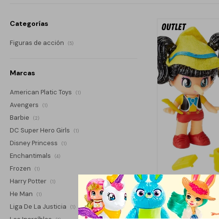
Categorías
Figuras de acción
(5)
Marcas
American Platic Toys
(1)
Avengers
(1)
Barbie
(2)
DC Super Hero Girls
(1)
Disney Princess
(1)
Enchantimals
(4)
Frozen
(1)
Harry Potter
(1)
He Man
(1)
PINYPON SET
Liga De La Justicia
(1)