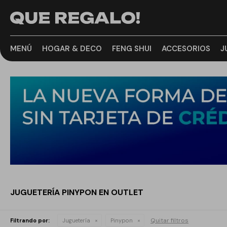
MENÚ
HOGAR & DECO
FENG SHUI
ACCESORIOS
J
JUGUETERÍA PINYPON EN OUTLET
Quitar filtros
Filtrando por:
Juguetería
Pinypon