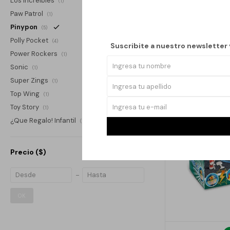
Los Increíbles
(1)
$
Paw Patrol
(1)
Pinypon
(5)
Polly Pocket
(4)
Suscribite a nuestro newsletter
Power Rockers
(1)
Sonic
(1)
Super Zings
(1)
Top Wing
(1)
Toy Story
(1)
¿Que Regalo! Infantil
(1)
Precio
($)
OK