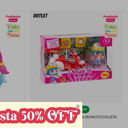

Llega
HOY
NIO
PINYPON REPARTO DE PIZZA EN MOTOCICLETA