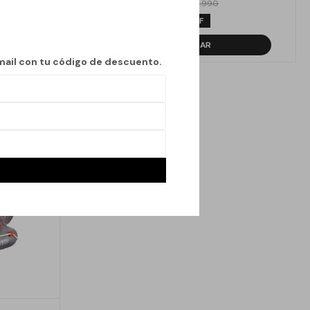
995
$
1.990
$
50
mail con tu código de descuento.