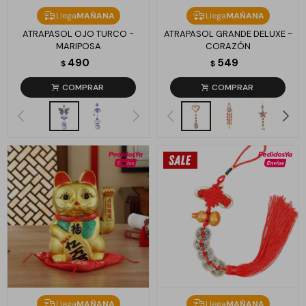
Llega
MAÑANA
Llega
MAÑANA
ATRAPASOL OJO TURCO -
ATRAPASOL GRANDE DELUXE -
MARIPOSA
CORAZÓN
490
549
$
$
Llega
MAÑANA
Llega
MAÑANA