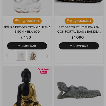
Llega
MAÑANA
Llega
MAÑANA
FIGURA DECORACIÓN GANESHA
SET DECORATIVO BUDA ZEN
9.5CM - BLANCO
CON PORTAVELAS Y BANDEJA
CENTRO MESA
450
1.090
$
$