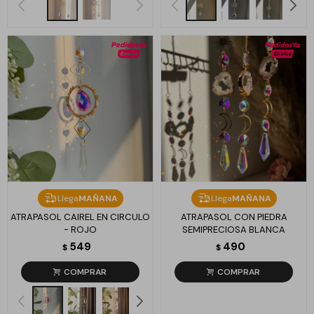
Llega
MAÑANA
Llega
MAÑANA
ATRAPASOL CAIREL EN CIRCULO
ATRAPASOL CON PIEDRA
- ROJO
SEMIPRECIOSA BLANCA
549
490
$
$