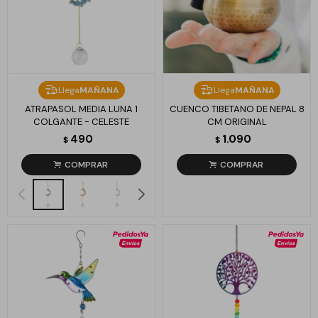
Llega
MAÑANA
Llega
MAÑANA
ATRAPASOL MEDIA LUNA 1
CUENCO TIBETANO DE NEPAL 8
COLGANTE - CELESTE
CM ORIGINAL
490
1.090
$
$