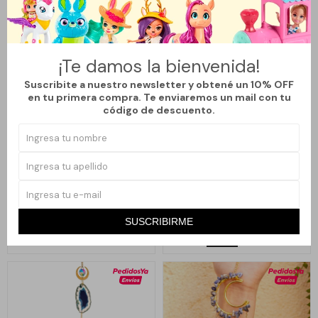
¡Te damos la bienvenida!
Suscribite a nuestro newsletter y obtené un 10% OFF
en tu primera compra. Te enviaremos un mail con tu
código de descuento.
Llega
MAÑANA
Llega
MAÑANA
BUDA CELESTE CHICO
LLAMADOR DE ÁNGELES
OVALADO COLIBRÍ - DORADO
390
590
$
$
SUSCRIBIRME