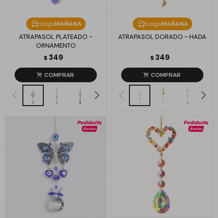
Llega
MAÑANA
Llega
MAÑANA
ATRAPASOL PLATEADO -
ATRAPASOL DORADO - HADA
ORNAMENTO
349
349
$
$