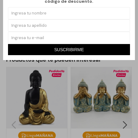
código de descuento.
intrincados en su vestimenta y la delicada expresión en su rostro
invitan a la reflexión y a la tranquilidad. Perfecta para
complementar espacios dedicados al bienestar, la relajación y la
espiritualidad.
SUSCRIBIRME
Productos que te pueden interesar
Llega
MAÑANA
Llega
MAÑANA