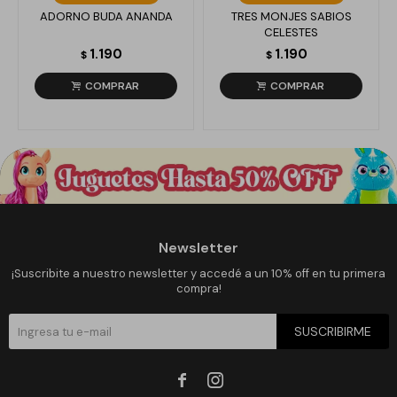
ADORNO BUDA ANANDA
TRES MONJES SABIOS
CELESTES
1.190
1.190
$
$
Newsletter
¡Suscribite a nuestro newsletter y accedé a un 10% off en tu primera
compra!
SUSCRIBIRME

