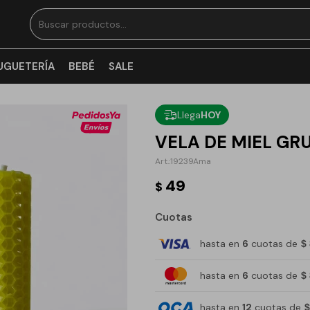
UGUETERÍA
BEBÉ
SALE
Llega
HOY
VELA DE MIEL GR
19239Ama
49
$
Cuotas
hasta en
6
cuotas de
$
hasta en
6
cuotas de
$
hasta en
12
cuotas de
$