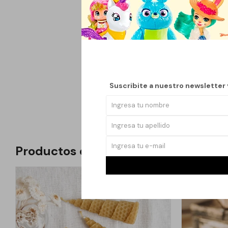
Velas de miel elabora
artesanal aporta un t
rituales personales o
iluminar y ambientar 
Suscribite a nuestro newsletter
Ideales para encender 
Productos que te pueden interesar