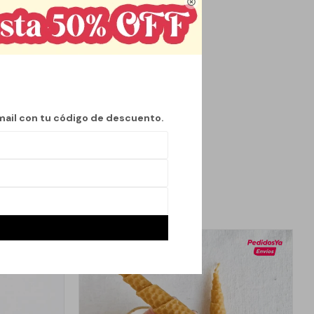

antes. Su diseño
 relajante, acompañar
sostenible para
mail con tu código de descuento.