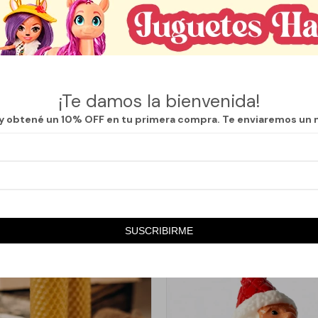
Descripción
das con cera natural y teñidas en una variedad de colores suaves y vibr
oque decorativo a cualquier ambiente, ya sea para crear una atmósfera
 complementar la decoración del hogar. Una opción práctica, estética y 
¡Te damos la bienvenida!
tus espacios.
 y obtené un 10% OFF en tu primera compra. Te enviaremos un 
los días 11 y 22 de cada mes.
SUSCRIBIRME