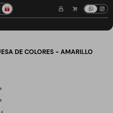
UESA DE COLORES - AMARILLO
 8
 8
 4