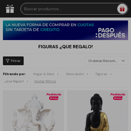
FIGURAS ¿QUE REGALO!
Recomendados
Filtrando por:
Hogar & Deco
Decoración
Figuras
Quitar filtros
¿Que Regalo!