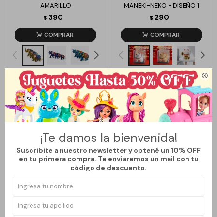
AMARILLO
MANEKI-NEKO - DISEÑO 1
390
290
$
$

¡Te damos la bienvenida!
Suscribite a nuestro newsletter y obtené un 10% OFF
en tu primera compra. Te enviaremos un mail con tu
código de descuento.
Llega
MAÑANA
Llega
MAÑANA
BUDA CELESTE CHICO
GATO DE LA SUERTE COLORES
PEQUEÑO - BLANCO