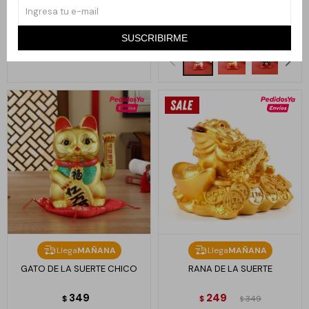
390
390
$
$
SUSCRIBIRME
Llega
MAÑANA
Llega
MAÑANA
GATO DE LA SUERTE CHICO
RANA DE LA SUERTE
349
249
$
$
349
$