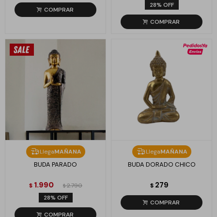
28
Llega
MAÑANA
Llega
MAÑANA
BUDA PARADO
BUDA DORADO CHICO
1.990
279
$
2.790
$
$
28