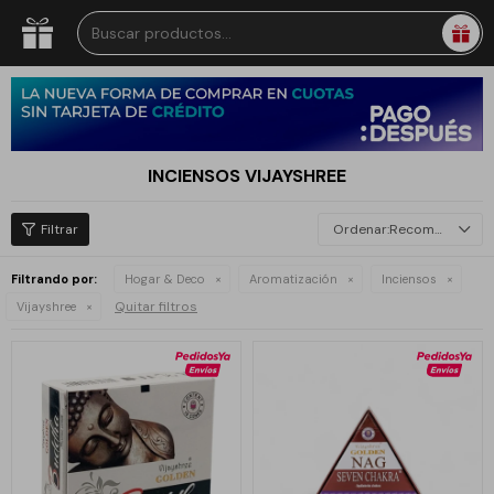
INCIENSOS VIJAYSHREE
Recomendados
Filtrando por:
Hogar & Deco
Aromatización
Inciensos
Quitar filtros
Vijayshree