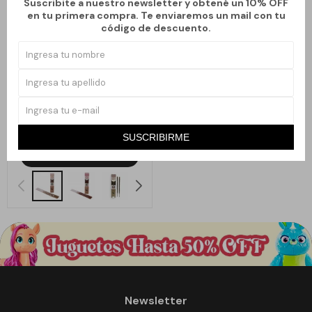
Suscribite a nuestro newsletter y obtené un 10% OFF
en tu primera compra. Te enviaremos un mail con tu
código de descuento.
Llega
HOY
Llega en
2 hs
INCIENSO GOLDEN WILD CRAFT
- PALO SANTO
99
$
SUSCRIBIRME
Newsletter