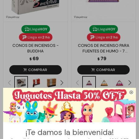
Llega
HOY
Llega
HOY
Llega en
2 hs
Llega en
2 hs
CONOS DE INCIENSOS -
CONOS DE INCIENSO PARA
BUDDHA
FUENTES DE HUMO - 7
CHACRAS
69
79
$
$

¡Te damos la bienvenida!