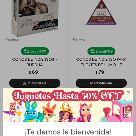
Llega
HOY
Llega
HOY
CONOS DE INCIENSOS -
CONOS DE INCIENSO PARA
BUDDHA
FUENTES DE HUMO - 7
CHACRAS
69
79
$
$

¡Te damos la bienvenida!