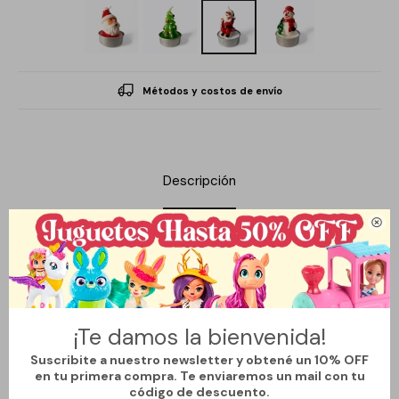
Métodos y costos de envío
Descripción

Encendé el espíritu de la Navidad con nuestra Vela Individual
Navideña, diseñada para aportar calidez, encanto y un brillo
festivo a cualquier rincón del hogar. Con detalles inspirados en la
tradición navideña, esta vela combina colores, formas o
¡Te damos la bienvenida!
ilustraciones típicas de la temporada, convirtiéndose en un
Suscribite a nuestro newsletter y obtené un 10% OFF
elemento decorativo ideal para mesas, centros de mesa, repisas
en tu primera compra. Te enviaremos un mail con tu
o ambientes especiales.
código de descuento.