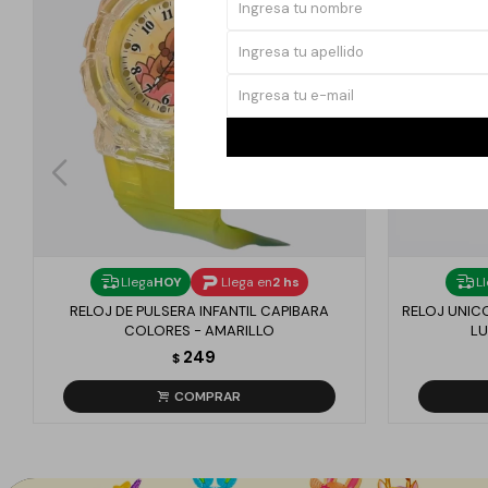
Llega
HOY
Llega en
2 hs
L
RELOJ DE PULSERA INFANTIL CAPIBARA
RELOJ UNICO
COLORES - AMARILLO
LU
249
$