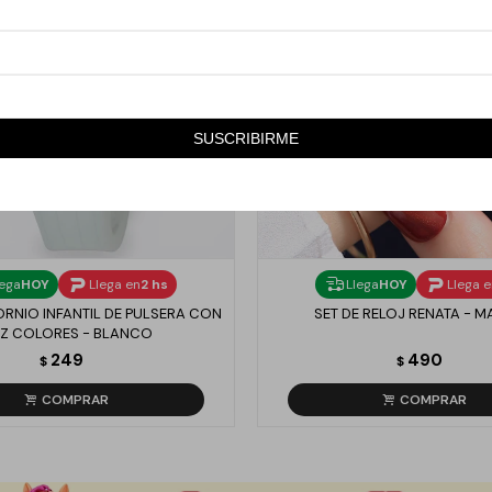
SUSCRIBIRME
lega
HOY
Llega en
2 hs
Llega
HOY
Llega 
RNIO INFANTIL DE PULSERA CON
SET DE RELOJ RENATA - 
Z COLORES - BLANCO
249
490
$
$