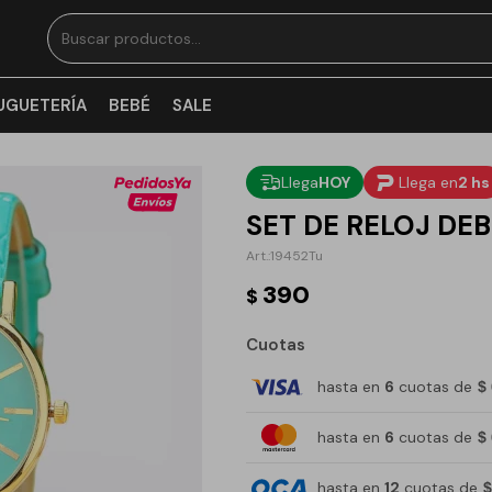
UGUETERÍA
BEBÉ
SALE
Llega
HOY
Llega en
2 hs
SET DE RELOJ DE
19452Tu
390
$
Cuotas
hasta en
6
cuotas de
$
hasta en
6
cuotas de
$
hasta en
12
cuotas de
$