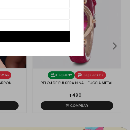
en
2 hs
Llega
HOY
Llega en
2 hs
MARRÓN
RELOJ DE PULSERA NINA - FUCSIA METAL
490
$