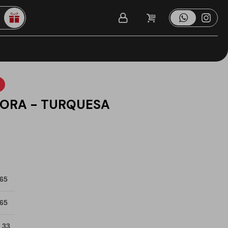
BORA - TURQUESA
 65
 65
 33