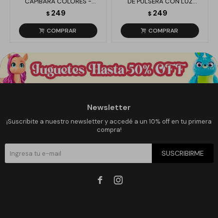
CAPIBARA COLORES -
DE PULSERA CON LUZ
AMARILLO
COLORES - BLANCO
249
249
$
$
Newsletter
¡Suscribite a nuestro newsletter y accedé a un 10% off en tu primera
compra!
SUSCRIBIRME

