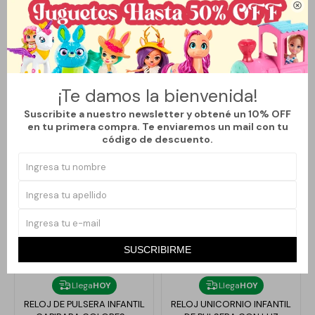

Métodos y costos de envío
¡Te damos la bienvenida!
Productos que te pueden interesar
Suscribite a nuestro newsletter y obtené un 10% OFF
en tu primera compra. Te enviaremos un mail con tu
código de descuento.
SUSCRIBIRME
Llega
HOY
Llega
HOY
RELOJ DE PULSERA INFANTIL
RELOJ UNICORNIO INFANTIL