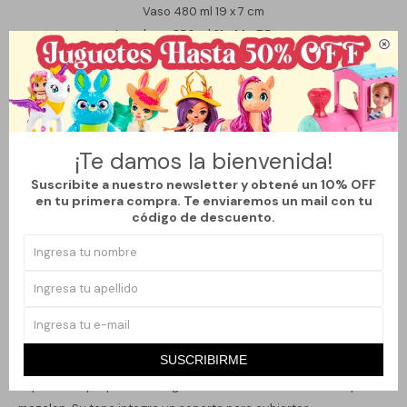
Vaso 480 ml 19 x 7 cm
Lonchera 850 ml 21 x 14 x 7,5 cm

Cubiertos: cuchara y tenedor
Variantes:
¡Te damos la bienvenida!
Suscribite a nuestro newsletter y obtené un 10% OFF
en tu primera compra. Te enviaremos un mail con tu
Métodos y costos de envío
código de descuento.
Descripción
SUSCRIBIRME
Práctica y funcional, esta lochera cuenta con tres espacios
separados que permiten organizar distintos alimentos sin que se