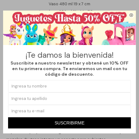
Vaso 480 ml 19 x 7 cm
Lonchera 850 ml 21 x 14 x 7,5 cm

Cubiertos: cuchara y tenedor
Variantes:
¡Te damos la bienvenida!
Suscribite a nuestro newsletter y obtené un 10% OFF
en tu primera compra. Te enviaremos un mail con tu
Métodos y costos de envío
código de descuento.
Descripción
SUSCRIBIRME
Práctica y funcional, esta lochera cuenta con tres espacios
separados que permiten organizar distintos alimentos sin que se