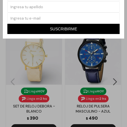
Productos que te pueden interesar
SUSCRIBIRME
Llega
HOY
Llega
HOY
Llega en
2 hs
Llega en
2 hs
SET DE RELOJ DEBORA -
RELOJ DE PULSERA
BLANCO
MASCULINO - AZUL
390
490
$
$