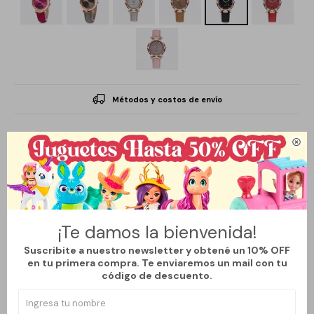
Métodos y costos de envío

Descripción
Reloj de pulsera con mecanismo confiable y diseño funcional. Su
¡Te damos la bienvenida!
estructura resistente y correa ajustable garantizan un uso
Suscribite a nuestro newsletter y obtené un 10% OFF
cómodo y seguro. Ideal para quienes buscan un accesorio
en tu primera compra. Te enviaremos un mail con tu
código de descuento.
práctico que combine estilo y precisión. Disponible en diversos
modelos y acabados para adaptarse a tu estilo personal.