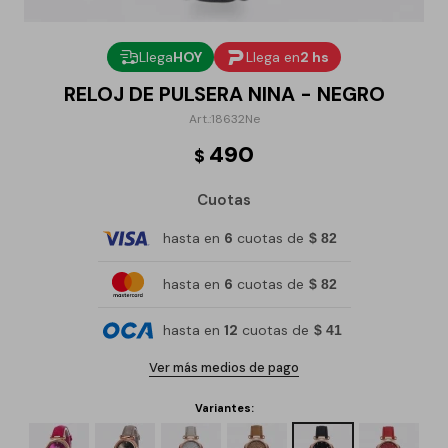
Llega
HOY
Llega en
2 hs
RELOJ DE PULSERA NINA - NEGRO
18632Ne
490
$
Cuotas
hasta en
6
cuotas de
$ 82
hasta en
6
cuotas de
$ 82
hasta en
12
cuotas de
$ 41
Ver más medios de pago
Variantes: