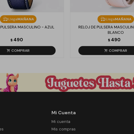
Llega
MAÑANA
Llega
MAÑANA
 PULSERA MASCULINO - AZUL
RELOJ DE PULSERA MASCULIN
BLANCO
490
490
$
$
Mi Cuenta
Mi cuenta
es
Mis compras