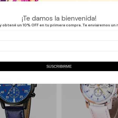
odo y seguro. Ideal para quienes buscan un accesorio práctico que com
 en diversos modelos y acabados para adaptarse a tu estilo personal.
¡Te damos la bienvenida!
 y obtené un 10% OFF en tu primera compra. Te enviaremos un 
SUSCRIBIRME