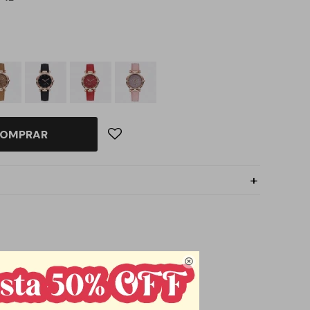
OMPRAR

a ajustable