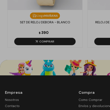
Llega
MAÑANA
SET DE RELOJ DEBORA - BLANCO
RELOJ DE
390
$
Empresa
Compra
Nosotros
Como Comprar
Contacto
Envíos y devolucion