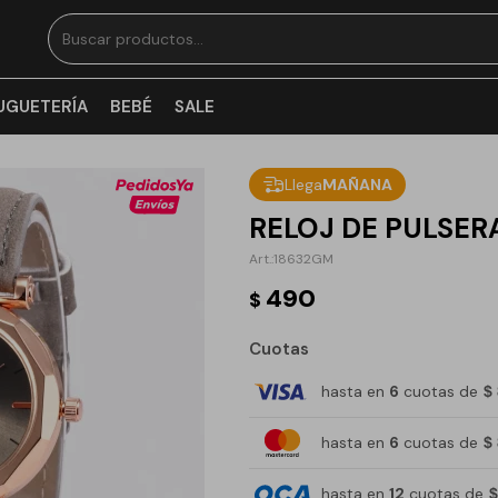
UGUETERÍA
BEBÉ
SALE
Llega
MAÑANA
RELOJ DE PULSERA
18632GM
490
$
Cuotas
hasta en
6
cuotas de
$
hasta en
6
cuotas de
$
hasta en
12
cuotas de
$