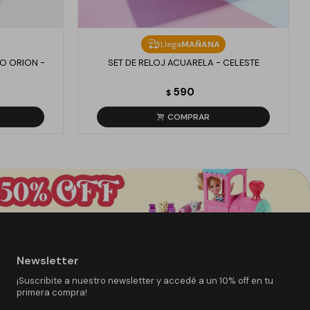
Llega
MAÑANA
O ORION -
SET DE RELOJ ACUARELA - CELESTE
590
$
Newsletter
¡Suscribite a nuestro newsletter y accedé a un 10% off en tu
primera compra!