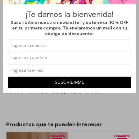
a tu estilo personal. Con un talle único, esta pulsera garantiza
comodidad y se ajusta perfectamente a distintas muñecas.
¡Te damos la bienvenida!
Su estilo casual la hace apropiada para diferentes ocasiones,
Suscribite a nuestro newsletter y obtené un 10% OFF
desde reuniones informales hasta salidas con amigos. Es un
en tu primera compra. Te enviaremos un mail con tu
código de descuento.
accesorio que no solo embellece, sino que también refleja una
conexión con energías positivas y buena fortuna. Ideal para
mujeres adultas que buscan un toque distintivo en su imagen, la
Pulsera Amuleto es perfecta para aquellas que valoran la moda y
los significados detrás de sus accesorios.
Aporta un aire de sofisticación y significado en cada look,
SUSCRIBIRME
permitiendo que cada día sea especial. Haz de esta pulsera tu
compañera diaria y resalta tu personalidad única.
Productos que te pueden interesar