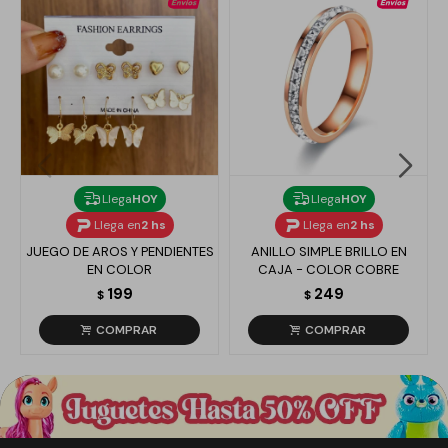
Llega
HOY
Llega
HOY
Llega en
2 hs
Llega en
2 hs
JUEGO DE AROS Y PENDIENTES
ANILLO SIMPLE BRILLO EN
EN COLOR
CAJA - COLOR COBRE
199
249
$
$