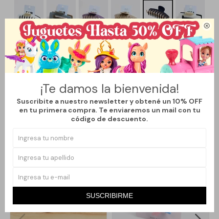

Métodos y costos de envío
¡Te damos la bienvenida!
Suscribite a nuestro newsletter y obtené un 10% OFF
en tu primera compra. Te enviaremos un mail con tu
código de descuento.
Productos que te pueden interesar
SUSCRIBIRME