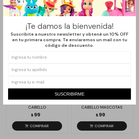
Productos que te pueden interesar
¡Te damos la bienvenida!
Suscribite a nuestro newsletter y obtené un 10% OFF
en tu primera compra. Te enviaremos un mail con tu
código de descuento.
Llega
HOY
Llega
HOY
SUSCRIBIRME
SET DE BROCHE "X" PARA
SET DE BROCHES X2 PARA
CABELLO
CABELLO MASCOTAS
99
99
$
$