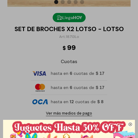
Llega
HOY
SET DE BROCHES X2 LOTSO - LOTSO
18713Lo
99
$
Cuotas
hasta en
6
cuotas de
$ 17
hasta en
6
cuotas de
$ 17
hasta en
12
cuotas de
$ 8
Ver más medios de pago

Métodos y costos de envío