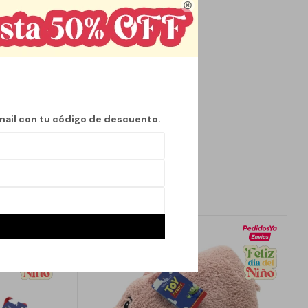

fort y compañía. Su
a ocasiones
 estética de
 habitación infantil o
mail con tu código de descuento.