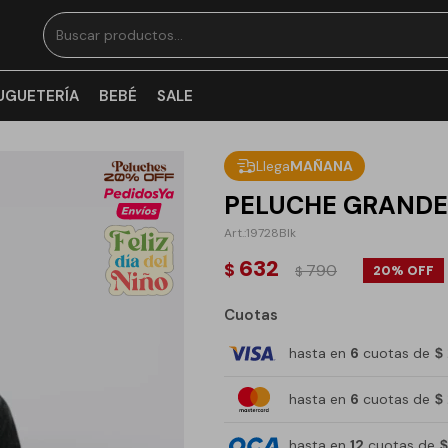
UGUETERÍA
BEBÉ
SALE
Llega
MAÑANA
PELUCHE GRANDES
19728Blk
632
$
790
20
$
Cuotas
hasta en
6
cuotas de
$
hasta en
6
cuotas de
$
hasta en
12
cuotas de
$