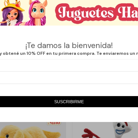
ave, su textura es ideal para quienes buscan un peluche que brinde con
igable lo convierte en un regalo perfecto para niños y adultos, ideal par
nte para alegrar el día a alguien querido.
es un juguete, sino también un elemento decorativo que puede realzar la
¡Te damos la bienvenida!
 Su versatilidad lo hace adecuado para ser parte de la decoración de una
 y obtené un 10% OFF en tu primera compra. Te enviaremos un 
sorio en el salón.
SUSCRIBIRME