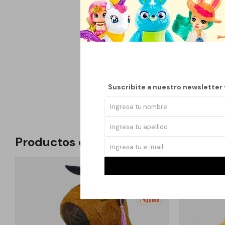
Fabricado con tela su
diseño atractivo y am
especiales o simpleme
Este peluche no solo 
cualquier habitación.
Suscribite a nuestro newsletter
como un adorable acce
Productos que te pueden interesar