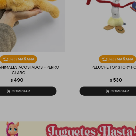
Llega
MAÑANA
Llega
MAÑANA
ANIMALES ACOSTADOS - PERRO
PELUCHE TOY STORY F
CLARO
490
530
$
$