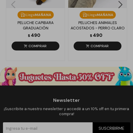
Llega
MAÑANA
Llega
MAÑANA
PELUCHE CAPIBARA
PELUCHES ANIMALES
GRADUACIÓN
ACOSTADOS - PERRO CLARO
490
490
$
$
Newsletter
¡Suscribite a nuestro newsletter y accedé a un 10% off en tu primera
compra!
SUSCRIBIRME