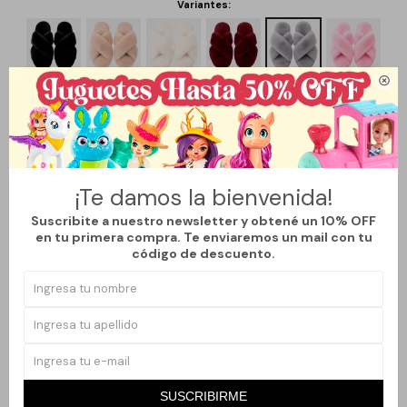
Variantes:

Métodos y costos de envío
¡Te damos la bienvenida!
Suscribite a nuestro newsletter y obtené un 10% OFF
en tu primera compra. Te enviaremos un mail con tu
Productos que te pueden interesar
código de descuento.
SUSCRIBIRME