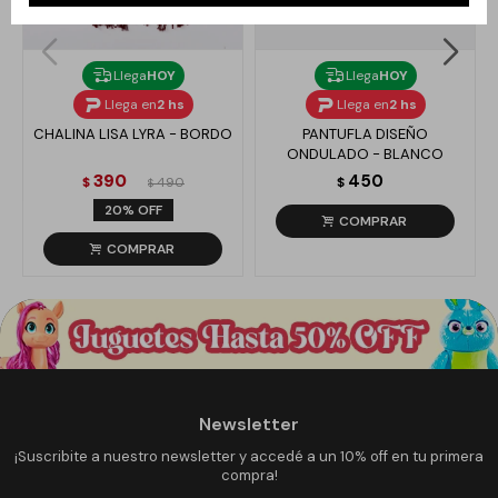
Llega
HOY
Llega
HOY
Llega en
2 hs
Llega en
2 hs
CHALINA LISA LYRA - BORDO
PANTUFLA DISEÑO
ONDULADO - BLANCO
390
450
$
490
$
$
20
Newsletter
¡Suscribite a nuestro newsletter y accedé a un 10% off en tu primera
compra!