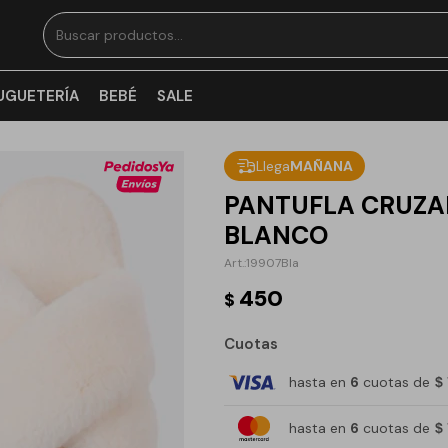
UGUETERÍA
BEBÉ
SALE
Llega
MAÑANA
PANTUFLA CRUZA
BLANCO
19907Bla
450
$
Cuotas
hasta en
6
cuotas de
$
hasta en
6
cuotas de
$