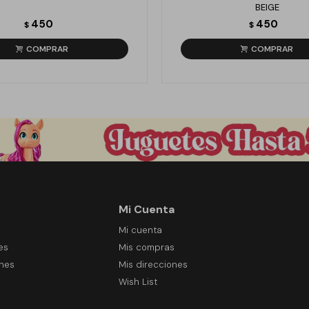
BEIGE
450
450
$
$
Mi Cuenta
Mi cuenta
es
Mis compras
ones
Mis direcciones
Wish List