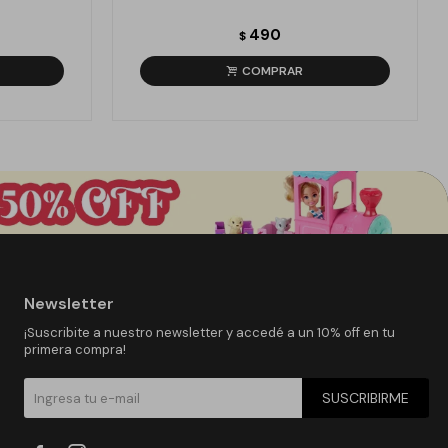
490
$
Newsletter
¡Suscribite a nuestro newsletter y accedé a un 10% off en tu
primera compra!
SUSCRIBIRME