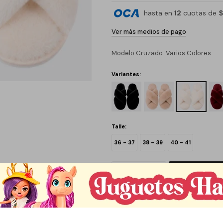
hasta en
12
cuotas de
$
Ver más medios de pago
Modelo Cruzado. Varios Colores.
Variantes:
Talle:
36 - 37
38 - 39
40 - 41
C
1
Métodos y costos de envío