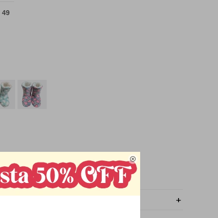
 49

OMPRAR