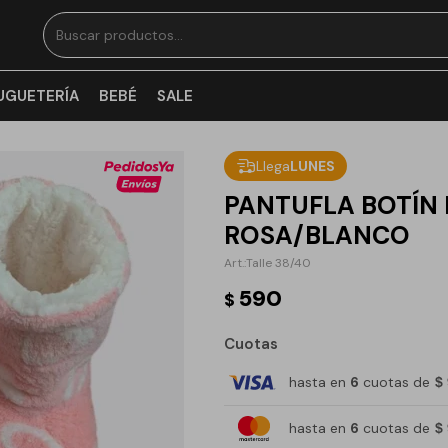
UGUETERÍA
BEBÉ
SALE
Llega
LUNES
PANTUFLA BOTÍN 
ROSA/BLANCO
Talle 38/40
590
$
Cuotas
hasta en
6
cuotas de
$
hasta en
6
cuotas de
$