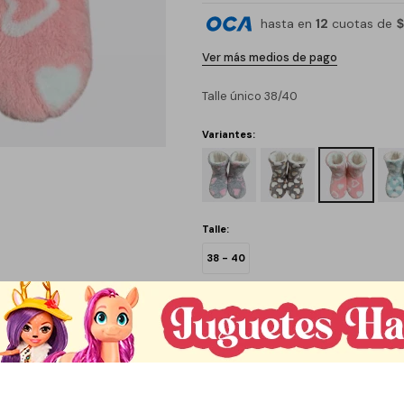
hasta en
12
cuotas de
$
Ver más medios de pago
Talle único 38/40
Variantes:
Talle:
38 - 40
C
1
Métodos y costos de envío