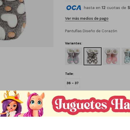
hasta en
12
cuotas de
$
Ver más medios de pago
Pantuflas Diseño de Corazón
Variantes:
Talle:
36 - 37
C
1
Métodos y costos de envío