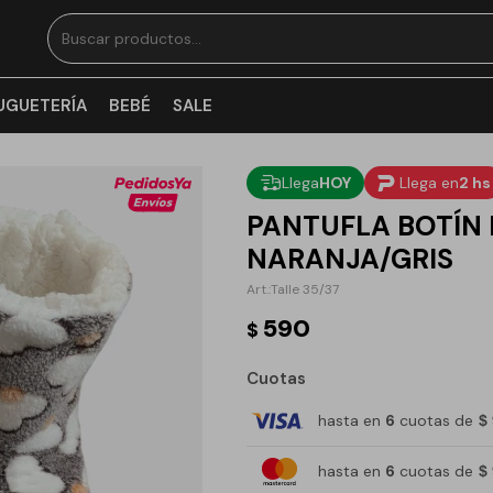
UGUETERÍA
BEBÉ
SALE
Llega
HOY
Llega en
2 hs
PANTUFLA BOTÍN 
NARANJA/GRIS
Talle 35/37
590
$
Cuotas
hasta en
6
cuotas de
$
hasta en
6
cuotas de
$