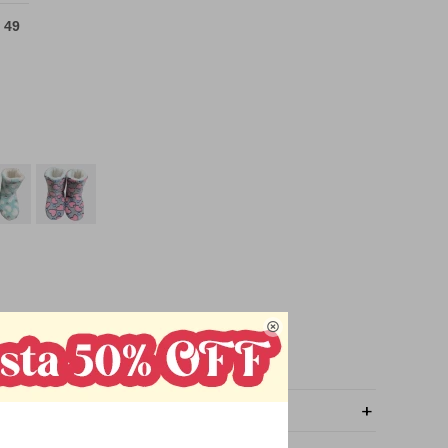
 49

OMPRAR