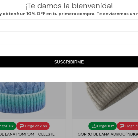
¡Te damos la bienvenida!
 y obtené un 10% OFF en tu primera compra. Te enviaremos un 
SUSCRIBIRME
lega
HOY
Llega en
2 hs
Llega
HOY
Llega 
E LANA POMPOM - CELESTE
GORRO DE LANA ABRIGO ÍNDIG