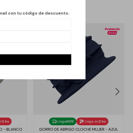
mail con tu código de descuento.
en
2 hs
Llega
HOY
Llega en
2 hs
O - BLANCO
GORRO DE ABRIGO CLOCHE MUJER - AZUL