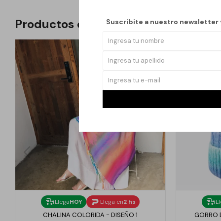
Productos que te pueden interesar
Suscribite a nuestro newsletter
Llega
HOY
Llega en
2 hs
L
CHALINA COLORIDA - DISEÑO 1
GORRO D