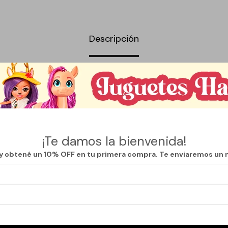
Descripción
er Bolso Masculino de Mano de la marca Que Regalo, diseñado especial
sca funcionalidad y estilo en su día a día. Con un tamaño compacto de
 ancho, es perfecto para llevar lo esencial de manera organizada y práct
a diversas ocasiones, desde un viaje de negocios hasta una salida casu
l alcance de la mano. Su diseño pulcro y contemporáneo combina con un
¡Te damos la bienvenida!
e sea un accesorio versátil que no puede faltar en el armario masculino
 y obtené un 10% OFF en tu primera compra. Te enviaremos un 
 en su confección garantiza durabilidad y resistencia, permitiendo un uso
Además, su estructura permite un fácil acceso, facilitando la organizació
ne.
Masculino de Mano, cada hombre podrá llevar su estilo personal a cualqu
d ni la elegancia. Es la solución perfecta para quienes valoran la calidad