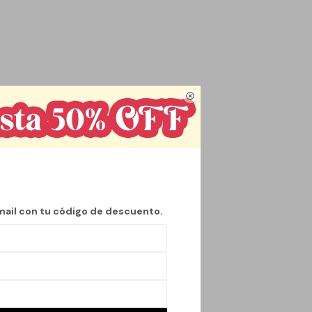

mente para el
 24 cm de largo, 13
ica.
al, asegurando que
a amplia variedad de
.
mail con tu código de descuento.
 prolongado en
n de tus objetos
ier lugar, sin
 y el diseño en sus