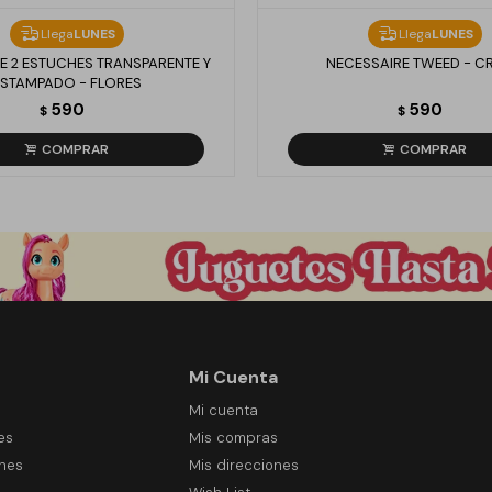
Llega
LUNES
Llega
LUNES
E 2 ESTUCHES TRANSPARENTE Y
NECESSAIRE TWEED - C
ESTAMPADO - FLORES
590
590
$
$
Mi Cuenta
Mi cuenta
es
Mis compras
ones
Mis direcciones