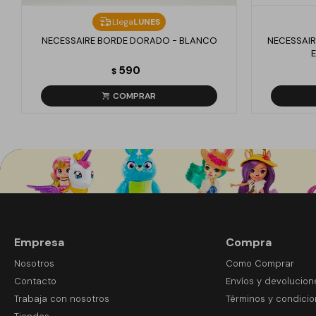
Llega
LUNES
NECESSAIRE BORDE DORADO - BLANCO
NECESSAIR
590
$
Empresa
Compra
Nosotros
Como Comprar
Contacto
Envíos y devolucion
Trabaja con nosotros
Términos y condici