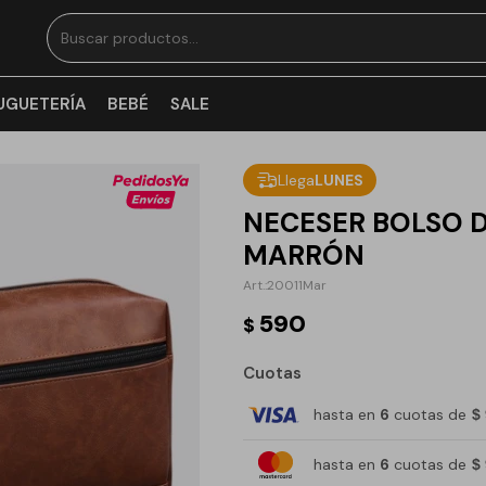
UGUETERÍA
BEBÉ
SALE
Llega
LUNES
NECESER BOLSO 
MARRÓN
20011Mar
590
$
Cuotas
hasta en
6
cuotas de
$
hasta en
6
cuotas de
$