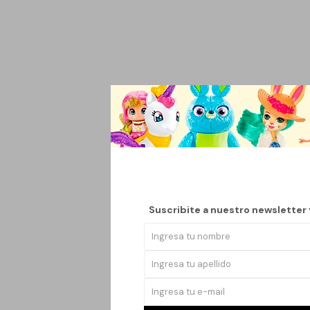
Presentamos el Neces
hombre moderno que bu
cm de alto y 10 cm de
Este bolso se adapta 
cada artículo esté a
atuendos, haciendo qu
Suscribite a nuestro newsletter
El material utilizado
diferentes entornos. 
personales y de higie
Con el Neceser Bolso 
sacrificar la comodida