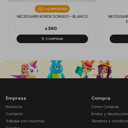
Llega
MAÑANA
NECESSAIRE BORDE DORADO - BLANCO
NECESSAIR
590
$
Empresa
Compra
Nosotros
Como Comprar
Contacto
Envíos y devolucion
Trabaja con nosotros
Términos y condici