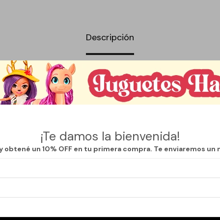
Descripción
er Bolso Masculino de Mano de la marca Que Regalo, diseñado especial
sca funcionalidad y estilo en su día a día. Con un tamaño compacto de
 ancho, es perfecto para llevar lo esencial de manera organizada y práct
a diversas ocasiones, desde un viaje de negocios hasta una salida casu
l alcance de la mano. Su diseño pulcro y contemporáneo combina con un
¡Te damos la bienvenida!
e sea un accesorio versátil que no puede faltar en el armario masculino
 y obtené un 10% OFF en tu primera compra. Te enviaremos un 
 en su confección garantiza durabilidad y resistencia, permitiendo un uso
Además, su estructura permite un fácil acceso, facilitando la organizació
ne.
Masculino de Mano, cada hombre podrá llevar su estilo personal a cualqu
d ni la elegancia. Es la solución perfecta para quienes valoran la calidad