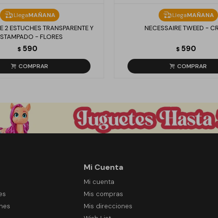
Llega
MAÑANA
Llega
MAÑANA
E 2 ESTUCHES TRANSPARENTE Y
NECESSAIRE TWEED - C
ESTAMPADO - FLORES
590
590
$
$
Mi Cuenta
Mi cuenta
es
Mis compras
ones
Mis direcciones