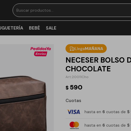
UGUETERÍA
BEBÉ
SALE
Llega
MAÑANA
NECESER BOLSO 
CHOCOLATE
20011Cho
590
$
Cuotas
hasta en
6
cuotas de
$
hasta en
6
cuotas de
$