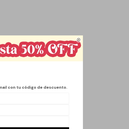

mente para el
 24 cm de largo, 13
ica.
al, asegurando que
a amplia variedad de
.
mail con tu código de descuento.
 prolongado en
n de tus objetos
ier lugar, sin
 y el diseño en sus