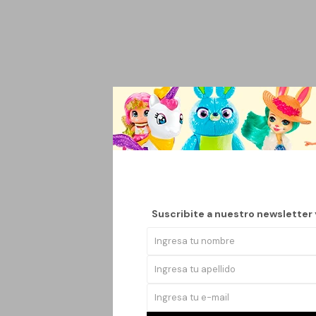
Presentamos el Neces
hombre moderno que bu
cm de alto y 10 cm de
Este bolso se adapta 
cada artículo esté a
atuendos, haciendo qu
Suscribite a nuestro newsletter
El material utilizado
diferentes entornos. 
personales y de higie
Con el Neceser Bolso 
sacrificar la comodida