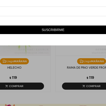
SUSCRIBIRME
Llega
MAÑANA
Llega
MAÑANA
HELECHO
RAMA DE PINO VERDE FR
119
119
$
$