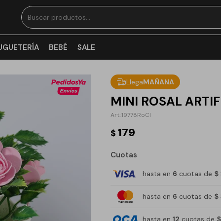
UGUETERÍA
BEBÉ
SALE
Llega
MAÑANA
MINI ROSAL ARTIF
19778RoCl
179
$
Cuotas
hasta en
6
cuotas de
$
hasta en
6
cuotas de
$
hasta en
12
cuotas de
$