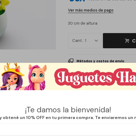
Ver más medios de pago
30 cm de altura
C
1
Métodos y costos de envío
¡Te damos la bienvenida!
 y obtené un 10% OFF en tu primera compra. Te enviaremos un 