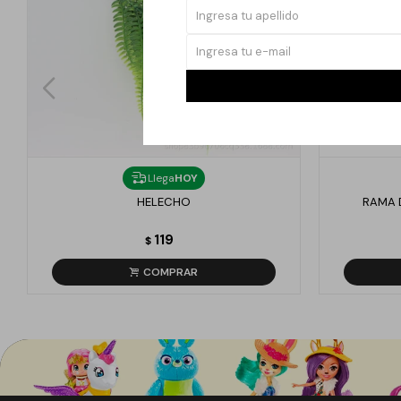
Llega
HOY
HELECHO
RAMA 
119
$