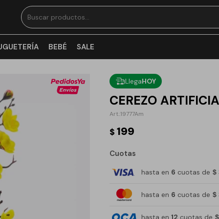
UGUETERÍA
BEBÉ
SALE
Llega
HOY
CEREZO ARTIFICI
19777Am
199
$
Cuotas
hasta en
6
cuotas de
$
hasta en
6
cuotas de
$
hasta en
12
cuotas de
$