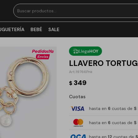
UGUETERÍA
BEBÉ
SALE
Llega
HOY
LLAVERO TORTUG
19766Pnk
349
$
Cuotas
hasta en
6
cuotas de
$
hasta en
6
cuotas de
$
hasta en
12
cuotas de
$