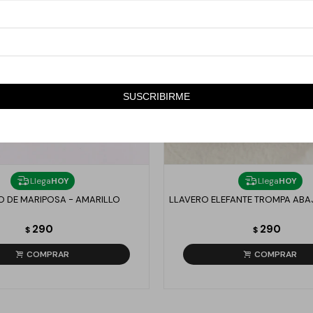
SUSCRIBIRME
Llega
HOY
Llega
HOY
O DE MARIPOSA - AMARILLO
LLAVERO ELEFANTE TROMPA AB
290
290
$
$