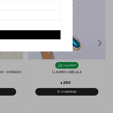
Llega
HOY
AJO - DORADO
LLAVERO LIBÉLULA
290
$