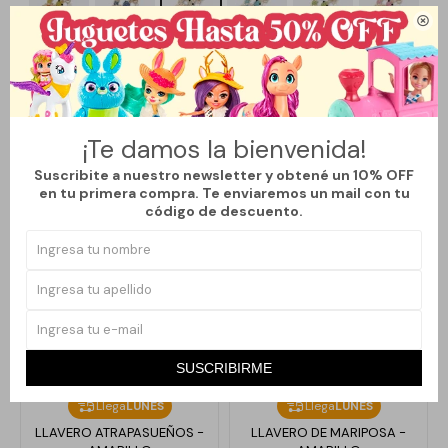

Métodos y costos de envío
¡Te damos la bienvenida!
Productos que te pueden interesar
Suscribite a nuestro newsletter y obtené un 10% OFF
en tu primera compra. Te enviaremos un mail con tu
código de descuento.
SUSCRIBIRME
Llega
LUNES
Llega
LUNES
LLAVERO ATRAPASUEÑOS -
LLAVERO DE MARIPOSA -