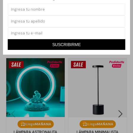
luz tenue genera una atmósfera acogedora, perfecta para usar
como luz ambiental o decorativa. Una opción práctica y estética
para quienes disfrutan de elementos inspirados en el océano.
SUSCRIBIRME
Productos que te pueden interesar
Llega
MAÑANA
Llega
MAÑANA
LÁMPARA ASTRONAUTA
LÁMPARA MINIMALISTA