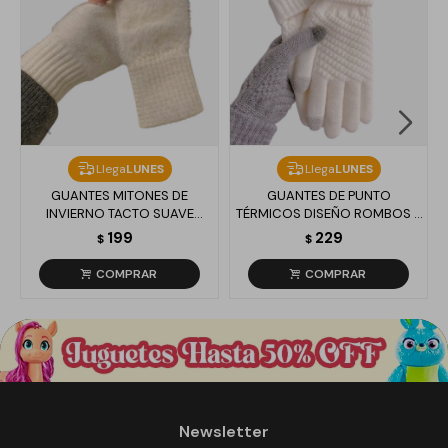
Llega
LUNES
Llega
LUNES
GUANTES MITONES DE
GUANTES DE PUNTO
INVIERNO TACTO SUAVE
TÉRMICOS DISEÑO ROMBOS -
EFECTO NUBE - BLANCO
BLANCO
199
229
$
$
Newsletter