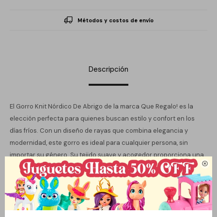
Métodos y costos de envío
Descripción
El Gorro Knit Nórdico De Abrigo de la marca Que Regalo! es la
elección perfecta para quienes buscan estilo y confort en los
días fríos. Con un diseño de rayas que combina elegancia y
modernidad, este gorro es ideal para cualquier persona, sin
importar su género. Su tejido suave y acogedor proporciona una

calidez excepcional, convirtiéndolo en un accesorio esencial
para la temporada de otoño e invierno.
Este gorro no solo es funcional, sino que también añade un toque
distintivo a cualquier atuendo. Su diseño versátil permite