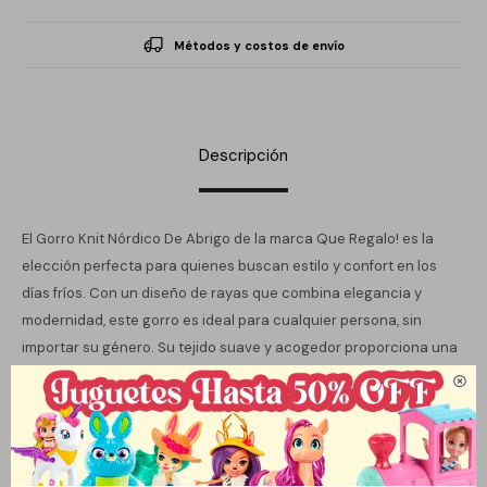
Métodos y costos de envío
Descripción
El Gorro Knit Nórdico De Abrigo de la marca Que Regalo! es la
elección perfecta para quienes buscan estilo y confort en los
días fríos. Con un diseño de rayas que combina elegancia y
modernidad, este gorro es ideal para cualquier persona, sin
importar su género. Su tejido suave y acogedor proporciona una
calidez excepcional, convirtiéndolo en un accesorio esencial

para la temporada de otoño e invierno.
Este gorro no solo es funcional, sino que también añade un toque
distintivo a cualquier atuendo. Su diseño versátil permite