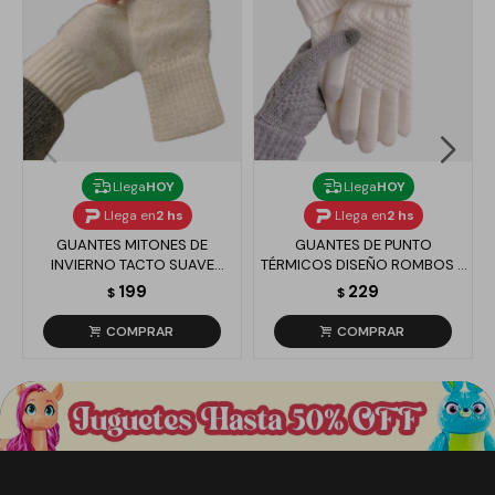
Llega
HOY
Llega
HOY
Llega en
2 hs
Llega en
2 hs
GUANTES MITONES DE
GUANTES DE PUNTO
INVIERNO TACTO SUAVE
TÉRMICOS DISEÑO ROMBOS -
EFECTO NUBE - BLANCO
BLANCO
199
229
$
$