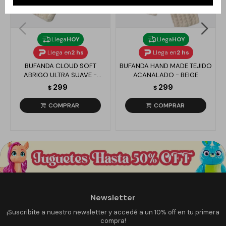
Llega
HOY
Llega
HOY
Llega en
2 hs
Llega en
2 hs
BUFANDA CLOUD SOFT
BUFANDA HAND MADE TEJIDO
ABRIGO ULTRA SUAVE -
ACANALADO - BEIGE
BLANCO
299
299
$
$
Newsletter
¡Suscribite a nuestro newsletter y accedé a un 10% off en tu primera
compra!