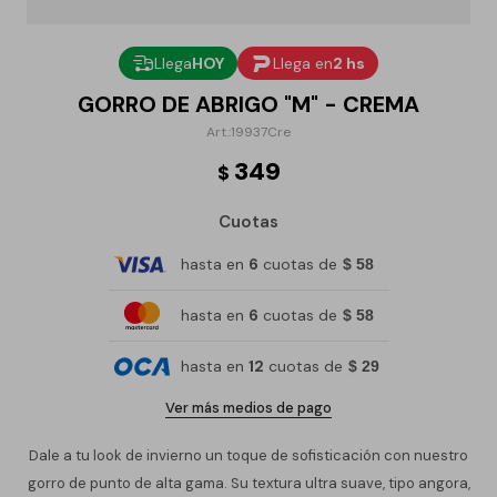
Llega
HOY
Llega en
2 hs
GORRO DE ABRIGO "M" - CREMA
19937Cre
349
$
Cuotas
hasta en
6
cuotas de
$ 58
hasta en
6
cuotas de
$ 58
hasta en
12
cuotas de
$ 29
Ver más medios de pago
Dale a tu look de invierno un toque de sofisticación con nuestro
gorro de punto de alta gama. Su textura ultra suave, tipo angora,