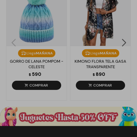
Llega
MAÑANA
Llega
MAÑANA
GORRO DE LANA POMPOM -
KIMONO FLORA TELA GASA
CELESTE
TRANSPARENTE
590
890
$
$