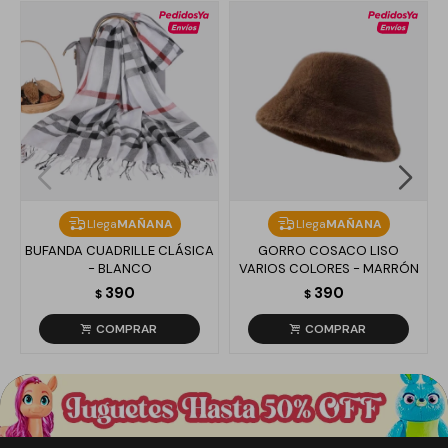
Llega
MAÑANA
Llega
MAÑANA
BUFANDA CUADRILLE CLÁSICA
GORRO COSACO LISO
- BLANCO
VARIOS COLORES - MARRÓN
390
390
$
$