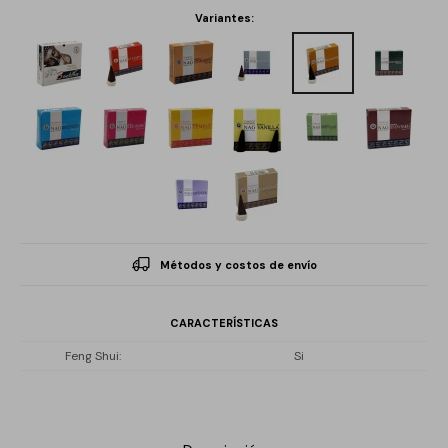
Variantes:
Métodos y costos de envío
CARACTERÍSTICAS
Feng Shui
Si