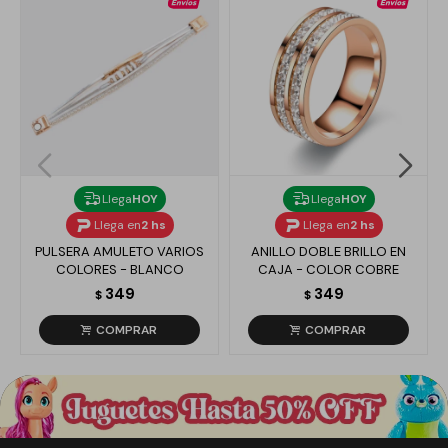
Llega
HOY
Llega
HOY
Llega en
2 hs
Llega en
2 hs
PULSERA AMULETO VARIOS
ANILLO DOBLE BRILLO EN
COLORES - BLANCO
CAJA - COLOR COBRE
349
349
$
$