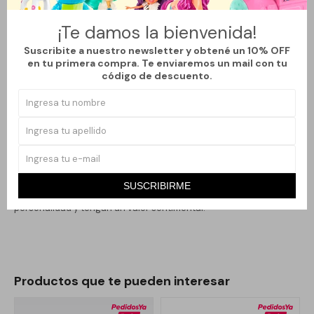
sencillo se adapta a múltiples ocasiones, ya sea para el día a día
o eventos especiales.
¡Te damos la bienvenida!
Con un dije delicado que evoca la belleza de la luna, este collar
Suscribite a nuestro newsletter y obtené un 10% OFF
invita a una conexión emocional y estética única con quien lo
en tu primera compra. Te enviaremos un mail con tu
código de descuento.
porta. Disponible en varios colores, cada opción permite expresar
un estilo personal y versátil. Ya sea como un regalo especial o
para consentirte a ti misma, el Collar Luna es una elección que
suma elegancia a tu colección de accesorios. Luce radiante y
siéntete espectacular con este collar que combina estilo y
significado en una única pieza.
SUSCRIBIRME
Perfecto para mujeres que buscan joyas que hablen de su
personalidad y tengan un valor sentimental.
Productos que te pueden interesar