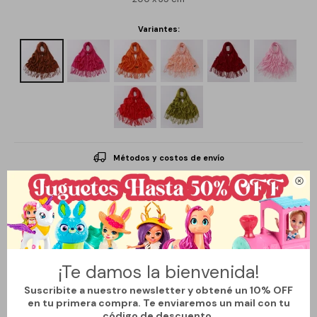
Variantes:
Métodos y costos de envío

Descripción
¡Te damos la bienvenida!
Esta chalina de color liso es un accesorio simple y elegante que
Suscribite a nuestro newsletter y obtené un 10% OFF
añade un toque de sofisticación a cualquier conjunto. Su tejido
en tu primera compra. Te enviaremos un mail con tu
código de descuento.