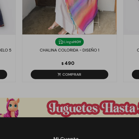
Llega
HOY
ELO 5
CHALINA COLORIDA - DISEÑO 1
C
490
$
Mi Cuenta