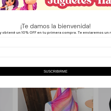
 liso es un accesorio simple y elegante que añade un toque de sofisticac
uave y ligero ofrece una sensación de confort, mientras que su diseño min
 que puedes combinar fácilmente con diferentes estilos, tanto casuales
¡Te damos la bienvenida!
ar tu look con un toque de distinción y calidez.
 y obtené un 10% OFF en tu primera compra. Te enviaremos un 
SUSCRIBIRME