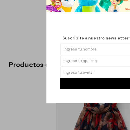
Esta chalina de color
conjunto. Su tejido s
en una pieza versátil
Ideal para complement
Suscribite a nuestro newsletter
Productos que te pueden interesar