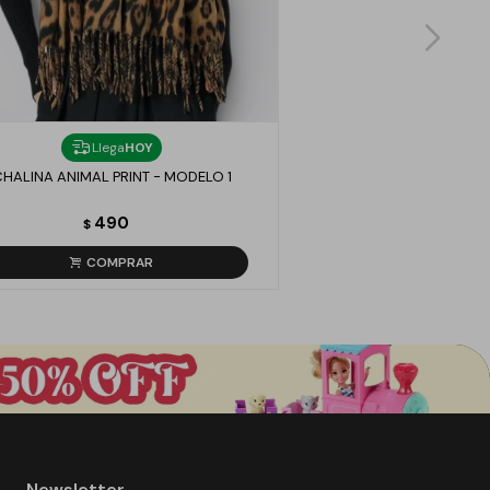
Llega
HOY
HALINA ANIMAL PRINT - MODELO 1
490
$
Newsletter