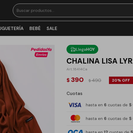
UGUETERÍA
BEBÉ
SALE
Llega
HOY
CHALINA LISA LYR
18414Ca
390
$
490
20
$
Cuotas
hasta en
6
cuotas de
$
hasta en
6
cuotas de
$
hasta en
12
cuotas de
$