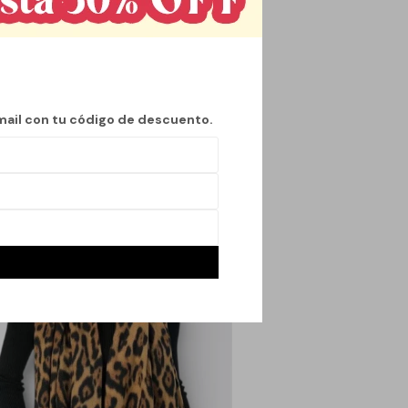
ión a cualquier
imalista la convierte
 como más formales.
mail con tu código de descuento.