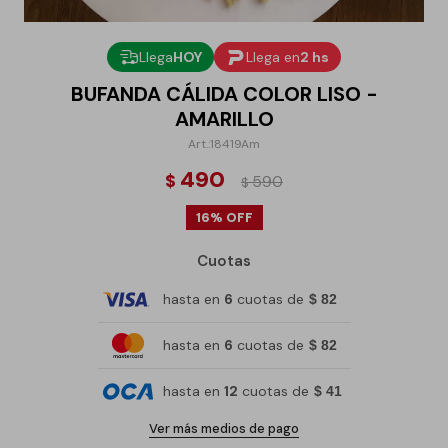
Llega
HOY
Llega en
2 hs
BUFANDA CÁLIDA COLOR LISO -
AMARILLO
18419Am
490
$
590
$
16
Cuotas
hasta en
6
cuotas de
$ 82
hasta en
6
cuotas de
$ 82
hasta en
12
cuotas de
$ 41
Ver más medios de pago