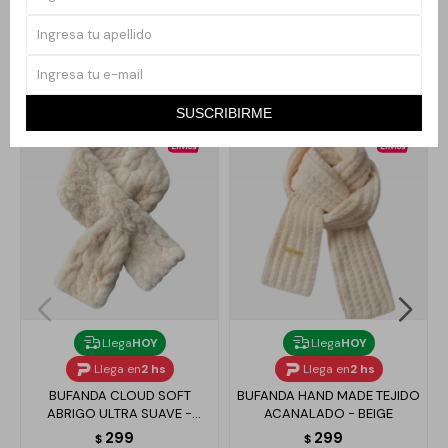
Productos que te pueden interesar
SUSCRIBIRME
Llega
HOY
Llega
HOY
Llega en
2 hs
Llega en
2 hs
BUFANDA CLOUD SOFT
BUFANDA HAND MADE TEJIDO
ABRIGO ULTRA SUAVE -
ACANALADO - BEIGE
BLANCO
299
299
$
$