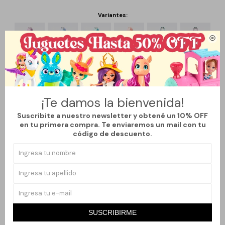
Variantes:

¡Te damos la bienvenida!
Métodos y costos de envío
Suscribite a nuestro newsletter y obtené un 10% OFF
en tu primera compra. Te enviaremos un mail con tu
código de descuento.
Productos que te pueden interesar
SUSCRIBIRME