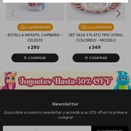
Llega
MAÑANA
Llega
MAÑANA
BOTELLA INFANTIL CAPIBARA -
SET TAZA Y PLATO TIPO VITRAL
CELESTE
COLORIDO - MODELO
290
349
$
$
Newsletter
¡Suscribite a nuestro newsletter y accedé a un 10% off en tu primera
compra!