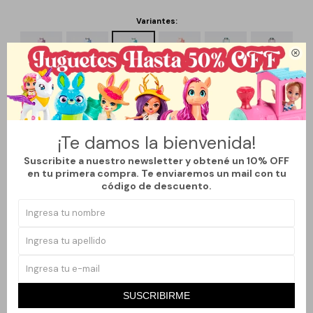
Variantes:

¡Te damos la bienvenida!
Métodos y costos de envío
Suscribite a nuestro newsletter y obtené un 10% OFF
en tu primera compra. Te enviaremos un mail con tu
código de descuento.
Productos que te pueden interesar
SUSCRIBIRME