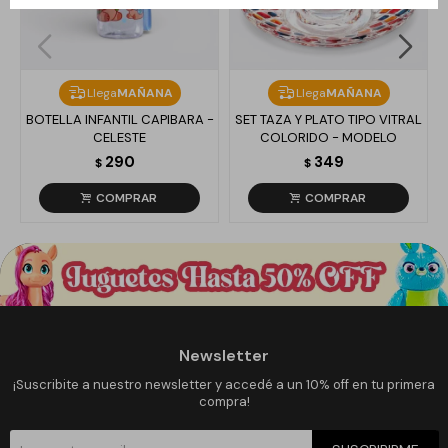
Llega
MAÑANA
Llega
MAÑANA
BOTELLA INFANTIL CAPIBARA -
SET TAZA Y PLATO TIPO VITRAL
CELESTE
COLORIDO - MODELO
290
349
$
$
Newsletter
¡Suscribite a nuestro newsletter y accedé a un 10% off en tu primera
compra!